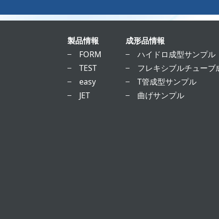
製品情報
成形品情報
FORM
ハイドロ成型サンプル
TEST
フレキシブルチューブ
easy
T管成型サンプル
JET
曲げサンプル