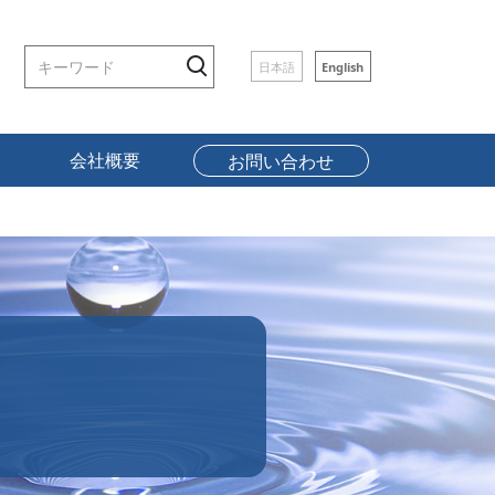
日本語
English
会社概要
お問い合わせ
曲げサンプル
社是／理念
み
採用情報