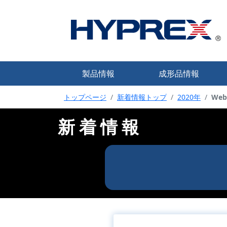
製品情報
成形品情報
トップページ
新着情報トップ
2020年
We
フ
ハイドロ成型サンプル
ご挨拶／HYPREX
新着情報
品質方針