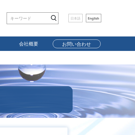
日本語
English
会社概要
お問い合わせ
曲げサンプル
社是／理念
み
採用情報