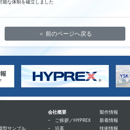
可能な体制を確立しました
＜ 前のページへ戻る
会社概要
製作情報
ご挨拶／HYPREX
新着情報
成型サンプル
沿革
技術情報