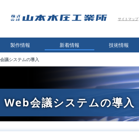
サイトマップ
製作情報
新着情報
技術情報
b会議システムの導入
レキシブルチューブ成型
沿革
T管成型サンプル
概要
サンプル
納入先例
SDGsへの取り組
Web会議システムの導入