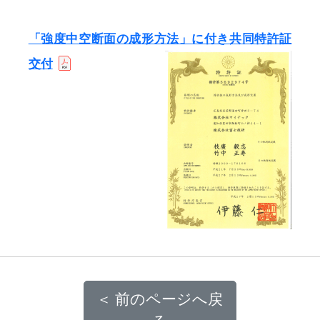
「強度中空断面の成形方法」に付き共同特許証
交付
＜ 前のページへ戻