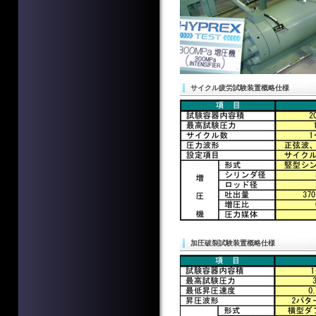
サイクル疲労試験装置概略仕様
加圧破裂試験装置概略仕様