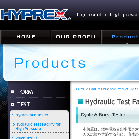
HOME
>
Product List
>
Test Product List
> C
Cycle & Burst Tester
Hydrostatic Tester
Hydraulic Test Facility for
High Pressure
本装置は、燃料電池自動車用水素
ガス試験を実施する前に、流体の
Valve Tester